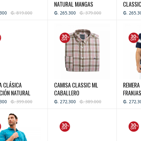
NATURAL MANGAS
CLASSI
CORTAS - CABALLERO
.300
₲. 819.000
₲. 265.300
₲. 379.000
₲. 265.3
A CLÁSICA
CAMISA CLASSIC ML
REMERA
CIÓN NATURAL
CABALLERO
FRANJA
CORTAS
.300
₲. 399.000
₲. 272.300
₲. 389.000
₲. 272.3