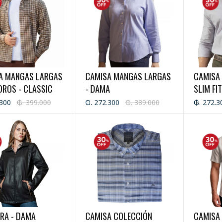
A MANGAS LARGAS
CAMISA MANGAS LARGAS
CAMISA
DROS - CLASSIC
- DAMA
SLIM FI
D - CABALLERO
.300
₲. 399.000
₲. 272.300
₲. 389.000
₲. 272.3
RA - DAMA
CAMISA COLECCIÓN
CAMISA