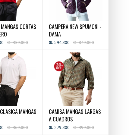
T MANGAS CORTAS
CAMPERA NEW SPUMONI -
ERO
DAMA
00
₲. 339.000
₲. 594.300
₲. 849.000
 CLASICA MANGAS
CAMISA MANGAS LARGAS
A CUADROS
00
₲. 369.000
₲. 279.300
₲. 399.000