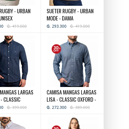
RUGBY - URBAN
SUETER RUGBY - URBAN
UNISEX
MODE - DAMA
00
₲. 419.000
₲. 293.300
₲. 419.000
 MANGAS LARGAS
CAMISA MANGAS LARGAS
 - CLASSIC
LISA - CLASSIC OXFORD -
 - CABALLERO
CABALLERO
00
₲. 399.000
₲. 272.300
₲. 389.000