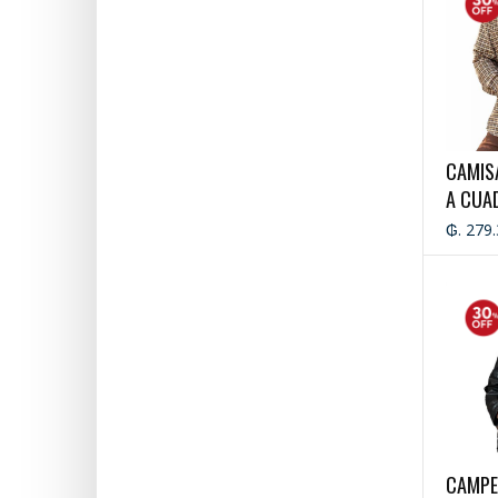
CAMIS
A CUA
OXFOR
₲. 279
CAMPE