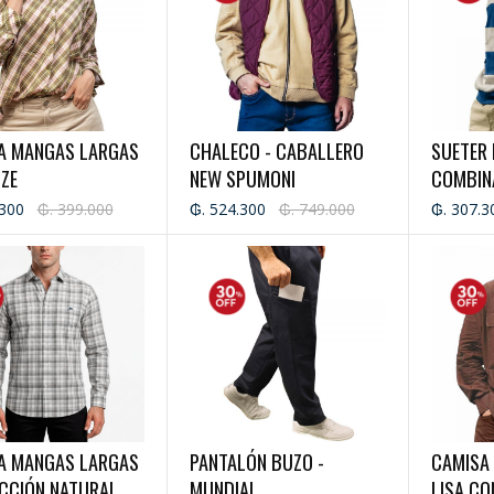
A MANGAS LARGAS
CHALECO - CABALLERO
SUETER
ZE
NEW SPUMONI
COMBIN
CAPUCH
.300
₲. 399.000
₲. 524.300
₲. 749.000
₲. 307.3
- CABA
A MANGAS LARGAS
PANTALÓN BUZO -
CAMISA
ECCIÓN NATURAL
MUNDIAL
LISA CO