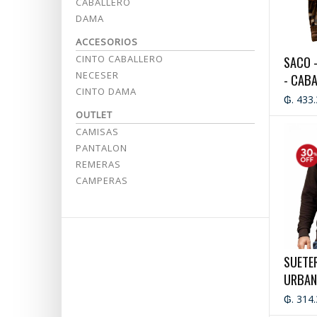
CABALLERO
DAMA
ACCESORIOS
SACO 
CINTO CABALLERO
NECESER
- CAB
CINTO DAMA
₲. 433
OUTLET
CAMISAS
PANTALON
REMERAS
CAMPERAS
SUETER
URBAN
CABAL
₲. 314