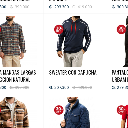
- VIYELA
.300
₲. 399.000
₲. 293.300
₲. 419.000
₲. 300.3
CABALL
A MANGAS LARGAS
SWEATER CON CAPUCHA
PANTALÓ
ECCIÓN NATURAL
URBAM 
.300
₲. 399.000
₲. 307.300
₲. 439.000
₲. 279.3