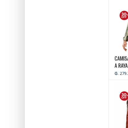
CAMIS
A RAYA
₲. 279