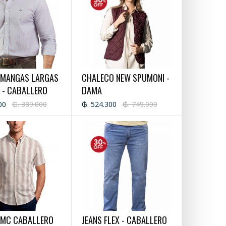
 MANGAS LARGAS
CHALECO NEW SPUMONI -
T - CABALLERO
DAMA
00
₲. 389.000
₲. 524.300
₲. 749.000
 MC CABALLERO
JEANS FLEX - CABALLERO