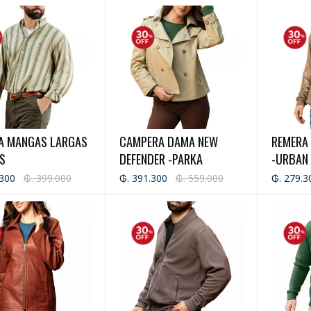
A MANGAS LARGAS
CAMPERA DAMA NEW
REMERA
S
DEFENDER -PARKA
-URBAN
.300
₲. 399.000
₲. 391.300
₲. 559.000
₲. 279.3