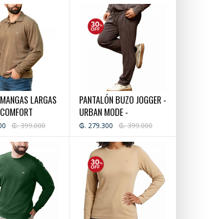
 MANGAS LARGAS
PANTALÓN BUZO JOGGER -
 COMFORT
URBAN MODE -
CABALLERO
00
₲. 399.000
₲. 279.300
₲. 399.000