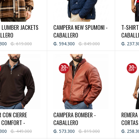
- LUMBER JACKETS
CAMPERA NEW SPUMONI -
T-SHIR
ALLERO
CABALLERO
CABALL
.300
₲. 619.000
₲. 594.300
₲. 849.000
₲. 237.3
 CON CIERRE
CAMPERA BOMBER -
REMERA
 COMFORT -
CABALLERO
CORTAS
LERO
.300
₲. 449.000
₲. 573.300
₲. 819.000
₲. 258.3