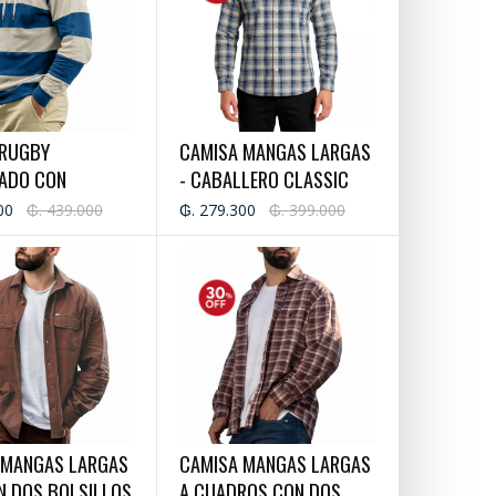
 RUGBY
CAMISA MANGAS LARGAS
ADO CON
- CABALLERO CLASSIC
A - URBAN MODE
00
₲. 439.000
₲. 279.300
₲. 399.000
LLERO
 MANGAS LARGAS
CAMISA MANGAS LARGAS
N DOS BOLSILLOS
A CUADROS CON DOS