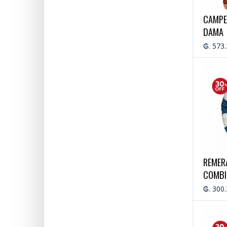
CAMPE
DAMA
₲. 573
REMER
COMBI
MODE 
₲. 300