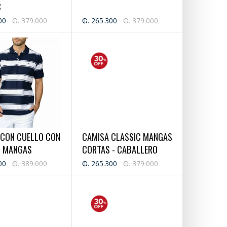
C
00
₲. 379.000
₲. 265.300
₲. 379.000
 CON CUELLO CON
CAMISA CLASSIC MANGAS
S MANGAS
CORTAS - CABALLERO
 - CABALLERO
00
₲. 389.000
₲. 265.300
₲. 379.000