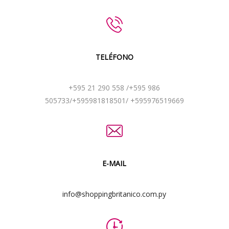
TELÉFONO
+595 21 290 558 /+595 986
505733/+595981818501/ +595976519669
E-MAIL
info@shoppingbritanico.com.py