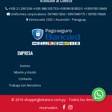
Atención al Cliente
+595 21 290 558 /+595 986 505733/+595981818501/ +595976519669
Uniformes corporativos: 0974651656 / 0991940775 / 0976519669
Venezuela 1255 / Asunción - Paraguay
EMPRESA
Somos
Misión y Visión
Contacto
Trabaja con Nosotros
© 2019 shoppingbritanico.com.py - Todos los derechos
reservados