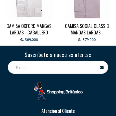
DAMA
ACCESORIOS
CINTO CABALLERO
CAMISA OXFORD MANGAS
CAMISA SOCIAL CLASSIC
NECESER
CINTO DAMA
LARGAS - CABALLERO
MANGAS LARGAS -
CABALLERO
₲. 369.000
₲. 379.000
OUTLET
CAMISAS
PANTALON
Suscríbete a nuestras ofertas
REMERAS
CAMPERAS
Atención al Cliente