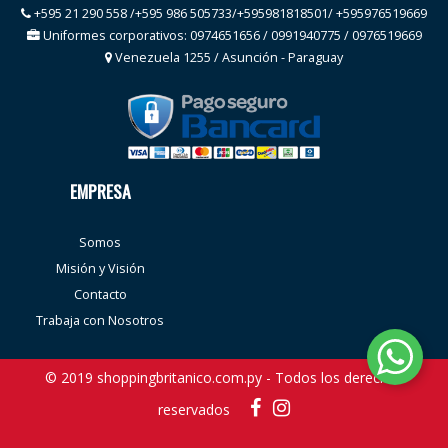
+595 21 290 558 /+595 986 505733/+595981818501/ +595976519669
Uniformes corporativos: 0974651656 / 0991940775 / 0976519669
Venezuela 1255 / Asunción - Paraguay
EMPRESA
Somos
Misión y Visión
Contacto
Trabaja con Nosotros
© 2019 shoppingbritanico.com.py - Todos los derechos
reservados