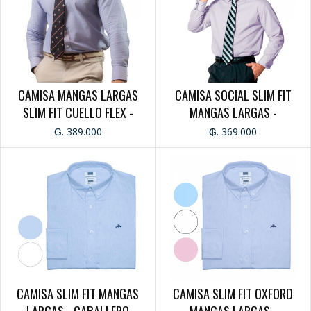
CATEGORÍAS
GIFT CARD
CABALLERO
CAMISA MANGAS LARGAS
CAMISA SOCIAL SLIM FIT
CAMISAS
SLIM FIT CUELLO FLEX -
MANGAS LARGAS -
MANGA CORTA
CABALLERO
CABALLERO
MANGA LARGA
₲. 389.000
₲. 369.000
REMERAS
CAMPERAS
CHALECOS
PANTALONES
JEANS
BERMUDAS
DAMA
JEANS
CAMISA
CAMISA SLIM FIT MANGAS
CAMISA SLIM FIT OXFORD
REMERA
LARGAS - CABALLERO
MANGAS LARGAS -