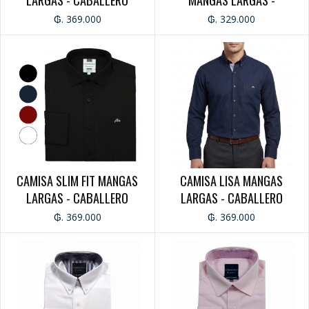
CAMPERA
CABALLERO
₲. 369.000
₲. 329.000
PANTALÓN
JEANS
CABALLERO
DAMA
RED 30%
PATRIA
CABALLERO
DAMA
CAMISA SLIM FIT MANGAS
CAMISA LISA MANGAS
PIJAMAS
LARGAS - CABALLERO
LARGAS - CABALLERO
CABALLERO
DAMA
₲. 369.000
₲. 369.000
AO PO'I
DAMA
CABALLERO
LINO
CABALLERO