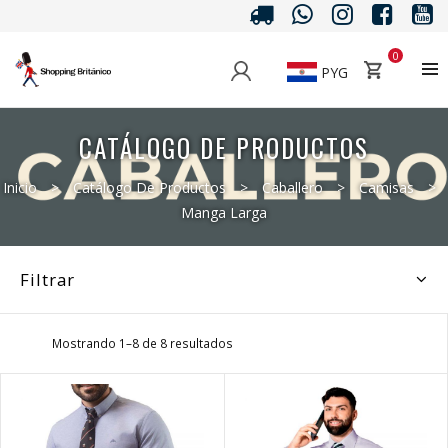
0
PYG
CATÁLOGO DE PRODUCTOS
Inicio
>
Catálogo De Productos
>
Caballero
>
Camisas
>
Manga Larga
Filtrar
Mostrando 1–8 de 8 resultados