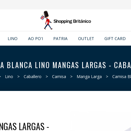
LINO
AO PO'I
PATRIA
OUTLET
GIFT CARD
A BLANCA LINO MANGAS LARGAS - CAB
>
Lino
>
Caballero
>
Camisa
>
Manga Larga
>
Camisa Bl
NGAS LARGAS -