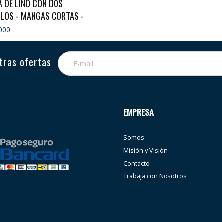
 DE LINO CON DOS
LOS - MANGAS CORTAS -
LERO
000
tras ofertas
EMPRESA
Somos
Misión y Visión
Contacto
Trabaja con Nosotros