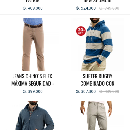
JEANS
₲. 409.000
₲. 524.300
₲. 749.000
CABALLERO
DAMA
RED 30%
PATRIA
CABALLERO
DAMA
PIJAMAS
CABALLERO
DAMA
JEANS CHINO´S FLEX
SUETER RUGBY
MÁXIMA SEGURIDAD -
COMBINADO CON
AO PO'I
DAMA
CABALLERO
CAPUCHA - URBAN MODE -
₲. 399.000
₲. 307.300
₲. 439.000
CABALLERO
CABALLERO
LINO
CABALLERO
DAMA
ACCESORIOS