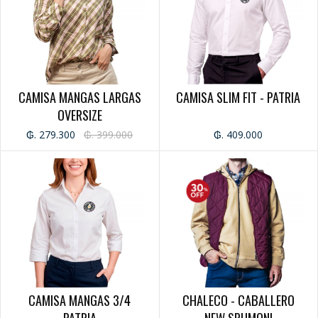
CATEGORÍAS
GIFT CARD
CABALLERO
CAMISA MANGAS LARGAS
CAMISA SLIM FIT - PATRIA
CAMISAS
OVERSIZE
REMERAS
CAMPERAS
₲. 279.300
₲. 399.000
₲. 409.000
CHALECOS
PANTALONES
JEANS
BERMUDAS
DAMA
JEANS
CAMISA
REMERA
CAMPERA
CAMISA MANGAS 3/4
CHALECO - CABALLERO
PANTALÓN
PATRIA
NEW SPUMONI