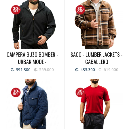
CAMPERA BUZO BOMBER -
SACO - LUMBER JACKETS -
URBAN MODE -
CABALLERO
CABALLERO
₲. 391.300
₲. 559.000
₲. 433.300
₲. 619.000