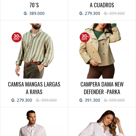
70´S
A CUADROS
₲. 389.000
₲. 279.300
₲. 399.000
CAMISA MANGAS LARGAS
CAMPERA DAMA NEW
A RAYAS
DEFENDER -PARKA
₲. 279.300
₲. 399.000
₲. 391.300
₲. 559.000