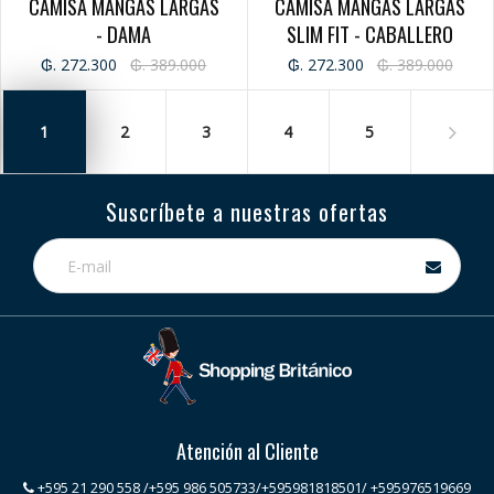
CAMISA MANGAS LARGAS
CAMISA MANGAS LARGAS
- DAMA
SLIM FIT - CABALLERO
₲. 272.300
₲. 389.000
₲. 272.300
₲. 389.000
1
2
3
4
5
Suscríbete a nuestras ofertas
Atención al Cliente
+595 21 290 558 /+595 986 505733/+595981818501/ +595976519669