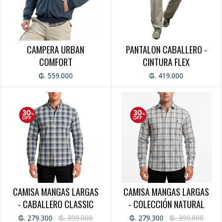
CINTO CABALLERO
NECESER
CINTO DAMA
CAMPERA URBAN
PANTALON CABALLERO -
OUTLET
COMFORT
CINTURA FLEX
CAMISAS
PANTALON
₲. 559.000
₲. 419.000
REMERAS
CAMPERAS
CAMISA MANGAS LARGAS
CAMISA MANGAS LARGAS
- CABALLERO CLASSIC
- COLECCIÓN NATURAL
₲. 279.300
₲. 399.000
₲. 279.300
₲. 399.000