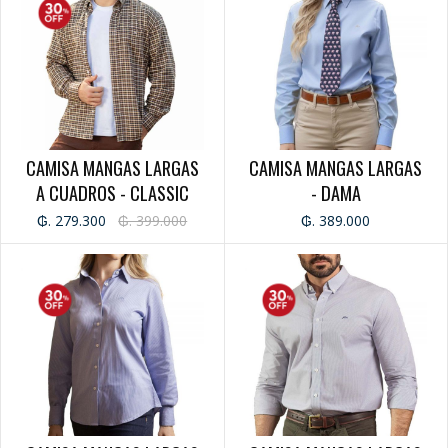
CAMISA MANGAS LARGAS
CAMISA MANGAS LARGAS
A CUADROS - CLASSIC
- DAMA
OXFORD - CABALLERO
₲. 279.300
₲. 399.000
₲. 389.000