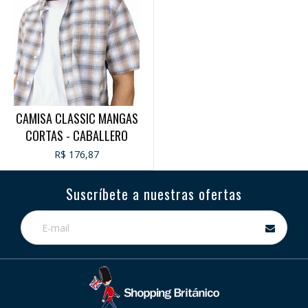
CAMISA CLASSIC MANGAS
CORTAS - CABALLERO
R$ 176,87
Suscríbete a nuestras ofertas