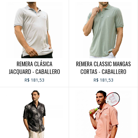
REMERA CLÁSICA
REMERA CLASSIC MANGAS
JACQUARD - CABALLERO
CORTAS - CABALLERO
R$ 181,53
R$ 181,53