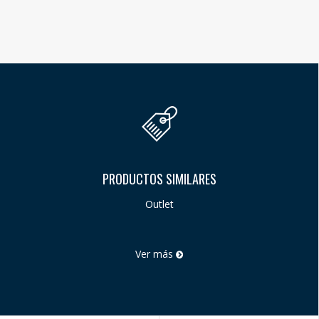
PRODUCTOS SIMILARES
Outlet
Ver más