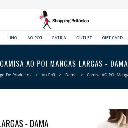
LINO
AO PO'I
PATRIA
OUTLET
GIFT CARD
CAMISA AO POI MANGAS LARGAS - DAMA
ogo De Productos
>
Ao Po'i
>
Dama
>
Camisa AO POI Manga
LARGAS - DAMA