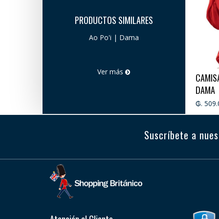
PRODUCTOS SIMILARES
Ao Po'i | Dama
Ver más
CAMISA
DAMA
₲. 509.
Suscríbete a nues
Atención al Cliente