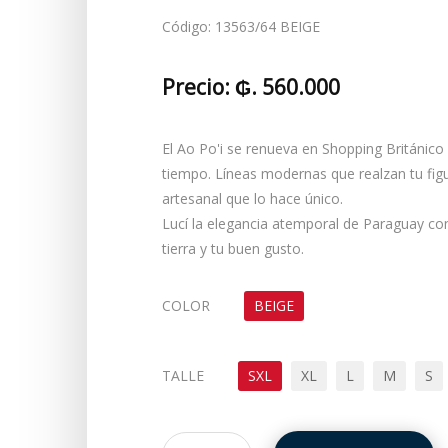
Código:
13563/64 BEIGE
Precio:
₲. 560.000
El Ao Po'i se renueva en Shopping Británico
tiempo. Líneas modernas que realzan tu figur
artesanal que lo hace único.
Lucí la elegancia atemporal de Paraguay co
tierra y tu buen gusto.
COLOR
BEIGE
TALLE
SXL
XL
L
M
S