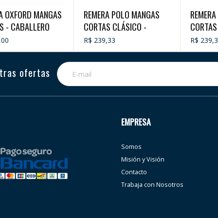
A OXFORD MANGAS
REMERA POLO MANGAS
REMERA
S - CABALLERO
CORTAS CLÁSICO -
CORTAS 
CABALLERO
CABALL
,00
R$ 239,33
R$ 239,
tras ofertas
EMPRESA
Somos
Misión y Visión
Contacto
Trabaja con Nosotros