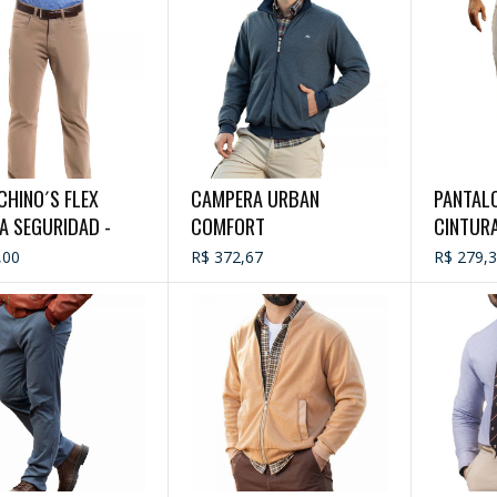
CHINO´S FLEX
CAMPERA URBAN
PANTAL
A SEGURIDAD -
COMFORT
CINTURA
LERO
,00
R$ 372,67
R$ 279,