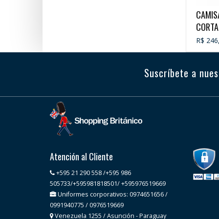
CAMIS
CORTA
R$ 246
Suscríbete a nues
Atención al Cliente
+595 21 290 558 /+595 986
505733/+595981818501/ +595976519669
Uniformes corporativos: 0974651656 /
0991940775 / 0976519669
Venezuela 1255 / Asunción - Paraguay