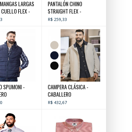
 MANGAS LARGAS
PANTALÓN CHINO
T CUELLO FLEX -
STRAIGHT FLEX -
ERO
CABALLERO
33
R$ 259,33
O SPUMONI -
CAMPERA CLÁSICA -
ERO
CABALLERO
00
R$ 432,67