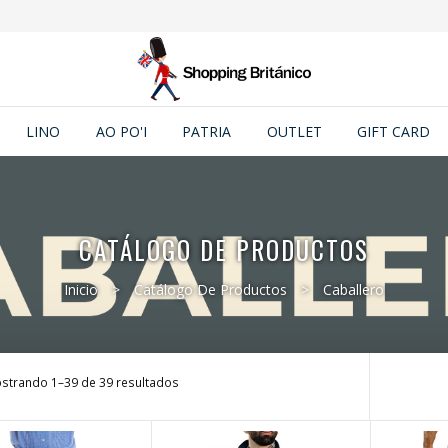
LINO
AO PO'I
PATRIA
OUTLET
GIFT CARD
CATÁLOGO DE PRODUCTOS
Inicio
>
Catálogo De Productos
>
Caballero
strando 1–39 de 39 resultados