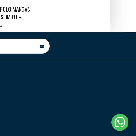
 POLO MANGAS
SLIM FIT -
ERO
33