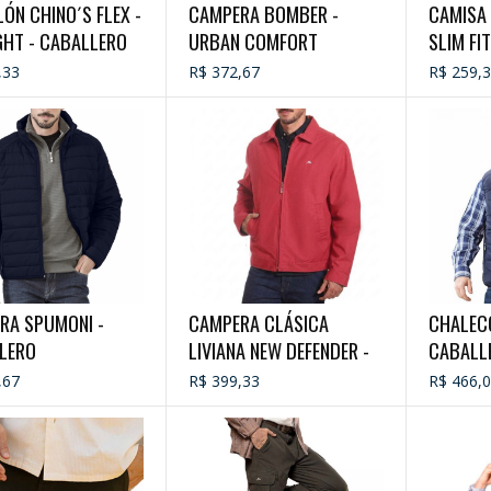
ÓN CHINO´S FLEX -
CAMPERA BOMBER -
CAMISA
GHT - CABALLERO
URBAN COMFORT
SLIM FI
CABALL
,33
R$ 372,67
R$ 259,
RA SPUMONI -
CAMPERA CLÁSICA
CHALEC
LERO
LIVIANA NEW DEFENDER -
CABALL
CABALLERO
,67
R$ 399,33
R$ 466,