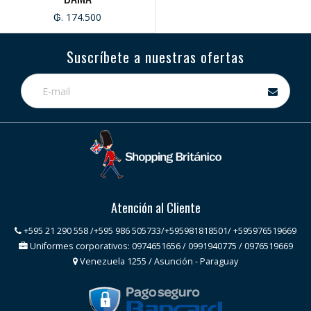
₲. 174.500
Suscríbete a nuestras ofertas
Atención al Cliente
+595 21 290 558 /+595 986 505733/+595981818501/ +595976519669
Uniformes corporativos: 0974651656 / 0991940775 / 0976519669
Venezuela 1255 / Asunción - Paraguay