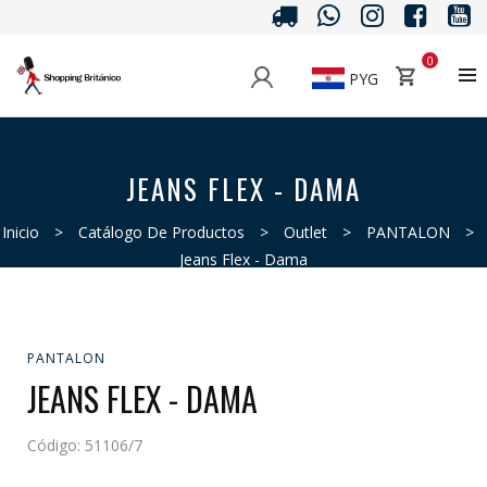
0
PYG
JEANS FLEX - DAMA
Inicio
>
Catálogo De Productos
>
Outlet
>
PANTALON
>
Jeans Flex - Dama
PANTALON
JEANS FLEX - DAMA
Código:
51106/7