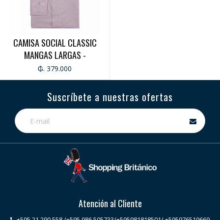
CAMISA SOCIAL CLASSIC
MANGAS LARGAS -
CABALLERO
₲. 379.000
Suscríbete a nuestras ofertas
Atención al Cliente
+595 21 290 558 /+595 986 505733/+595981818501/ +595976519669