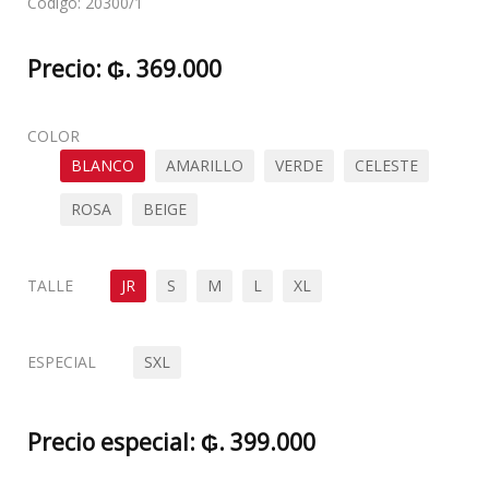
Código:
20300/1
Precio:
₲. 369.000
COLOR
BLANCO
AMARILLO
VERDE
CELESTE
ROSA
BEIGE
TALLE
JR
S
M
L
XL
ESPECIAL
SXL
Precio especial:
₲. 399.000