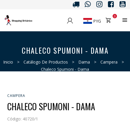
0
PYG
CHALECO SPUMONI - DAMA
Inicio
>
Catálogo De Productos
>
Dama
>
Campera
>
Chaleco Spumoni - Dama
CAMPERA
CHALECO SPUMONI - DAMA
Código:
40720/1