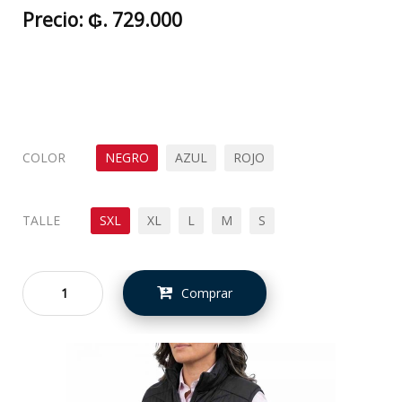
Precio:
₲. 729.000
COLOR
NEGRO
AZUL
ROJO
TALLE
SXL
XL
L
M
S
Comprar