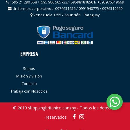
+595 21 290 558 /+595 986 505733/+595981818501/ +595976519669
Uniformes corporativos: 0974651656 / 0991940775 / 0976519669
Venezuela 1255 / Asunción - Paraguay
EMPRESA
Somos
Misión y Visión
Contacto
Trabaja con Nosotros
© 2019 shoppingbritanico.com.py - Todos los derechos
reservados