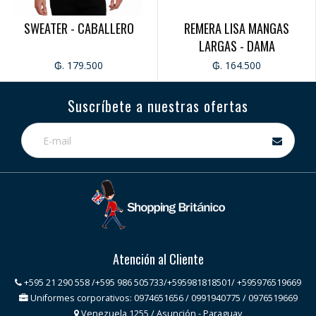
SWEATER - CABALLERO
REMERA LISA MANGAS
LARGAS - DAMA
₲. 179.500
₲. 164.500
Suscríbete a nuestras ofertas
Atención al Cliente
+595 21 290 558 /+595 986 505733/+595981818501/ +595976519669
Uniformes corporativos: 0974651656 / 0991940775 / 0976519669
Venezuela 1255 / Asunción - Paraguay