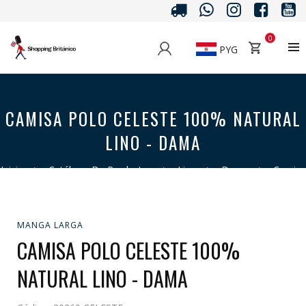
0
PYG
CAMISA POLO CELESTE 100% NATURAL
LINO - DAMA
Inicio
>
Catálogo De Productos
>
Lino
>
Dama
>
Camisa
>
Manga Larga
>
Camisa Polo Celeste 100% Natural Lino -
Dama
MANGA LARGA
CAMISA POLO CELESTE 100%
NATURAL LINO - DAMA