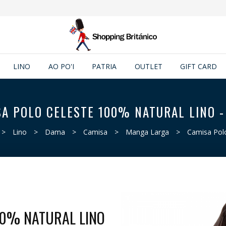
LINO
AO PO'I
PATRIA
OUTLET
GIFT CARD
A POLO CELESTE 100% NATURAL LINO 
>
Lino
>
Dama
>
Camisa
>
Manga Larga
>
Camisa Pol
00% NATURAL LINO