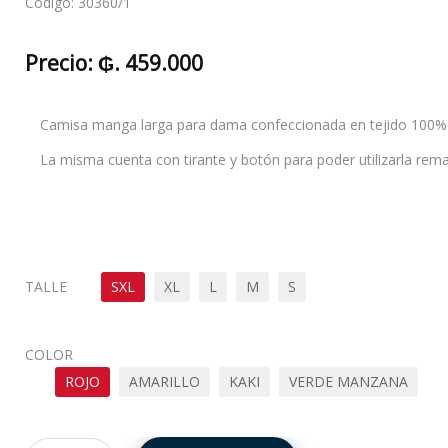
Código:
30360/1
Precio:
₲. 459.000
Camisa manga larga para dama confeccionada en tejido 100% n
La misma cuenta con tirante y botón para poder utilizarla rem
TALLE
SXL
XL
L
M
S
COLOR
ROJO
AMARILLO
KAKI
VERDE MANZANA