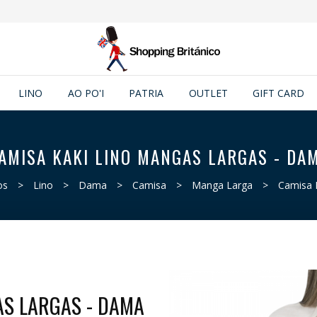
LINO
AO PO'I
PATRIA
OUTLET
GIFT CARD
AMISA KAKI LINO MANGAS LARGAS - DA
os
>
Lino
>
Dama
>
Camisa
>
Manga Larga
>
Camisa 
AS LARGAS - DAMA