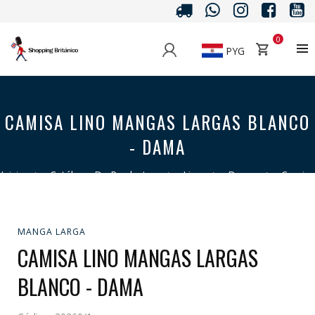
0
PYG
CAMISA LINO MANGAS LARGAS BLANCO
- DAMA
Inicio
>
Catálogo De Productos
>
Lino
>
Dama
>
Camisa
>
Manga Larga
>
Camisa Lino Mangas Largas Blanco - Dama
MANGA LARGA
CAMISA LINO MANGAS LARGAS
BLANCO - DAMA