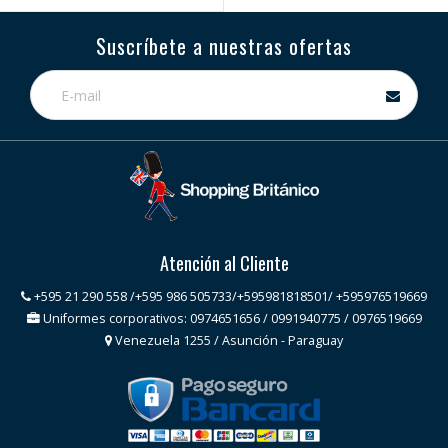
Suscríbete a nuestras ofertas
Atención al Cliente
+595 21 290 558 /+595 986 505733/+595981818501/ +595976519669
Uniformes corporativos: 0974651656 / 0991940775 / 0976519669
Venezuela 1255 / Asunción - Paraguay